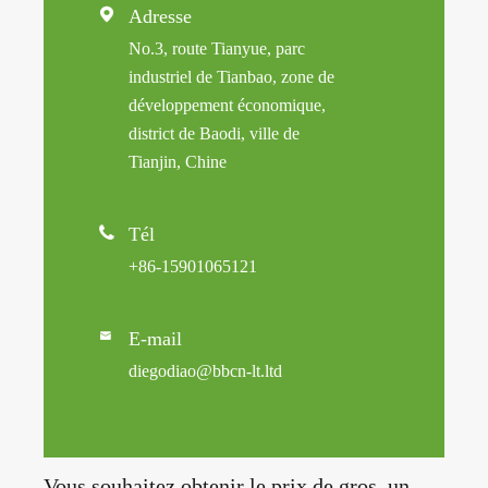

Adresse
No.3, route Tianyue, parc
industriel de Tianbao, zone de
développement économique,
district de Baodi, ville de
Tianjin, Chine

Tél
+86-15901065121
E-mail

diegodiao@bbcn-lt.ltd
Vous souhaitez obtenir le prix de gros, un