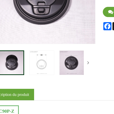
F
ription du produit
C90P-Z