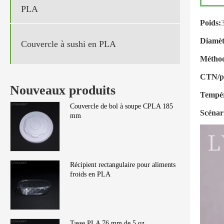
PLA
Poids:
Diamèt
Couvercle à sushi en PLA
Méthod
CTN/pi
Nouveaux produits
Tempér
Couvercle de bol à soupe CPLA 185
Scénari
mm
Récipient rectangulaire pour aliments
froids en PLA
Tasse PLA 76 mm de 5 oz