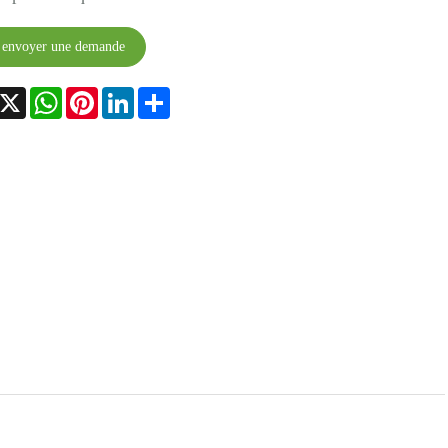
envoyer une demande
acebook
X
WhatsApp
Pinterest
LinkedIn
Share