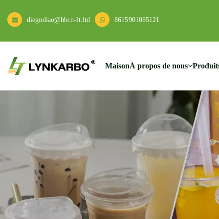
diegodiao@bbcn-lt.ltd
8615901065121
Maison
À propos de nous
Produit