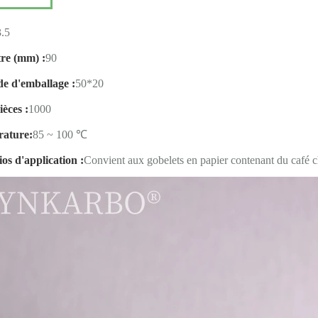
3.5
re (mm) :
90
e d'emballage :
50*20
èces :
1000
ature:
85 ~ 100 ℃
os d'application :
Convient aux gobelets en papier contenant du café ch