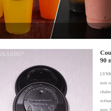
Cou
90
LYN
noir r
chaleu
scénar
avec l