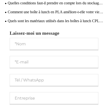
optimiser la résistance à l'usure et la transmission de la lumière
Quelles conditions faut-il prendre en compte lors du stockage
des gobelets pour boissons froides ?
des couvercles de gobelets en CPLA ?
Comment une boîte à lunch en PLA améliore-t-elle votre vie
quotidienne ?
Quels sont les matériaux utilisés dans les boîtes à lunch CPLA
et dans quelle mesure sont-ils respectueux de l'environnement ?
Laissez-moi un message