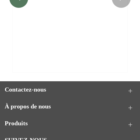
Comment les couvercles de gobelets de couleur
naturelle CPLA peuvent-ils transformer votre
emballage durable ?
Voir plus >>
Contactez-nous
À propos de nous
Produits
SUIVEZ-NOUS