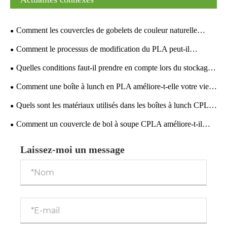
Comment les couvercles de gobelets de couleur naturelle
CPLA peuvent-ils transformer votre emballage durable ?
Comment le processus de modification du PLA peut-il
optimiser la résistance à l'usure et la transmission de la lumière
Quelles conditions faut-il prendre en compte lors du stockage
des gobelets pour boissons froides ?
des couvercles de gobelets en CPLA ?
Comment une boîte à lunch en PLA améliore-t-elle votre vie
quotidienne ?
Quels sont les matériaux utilisés dans les boîtes à lunch CPLA
et dans quelle mesure sont-ils respectueux de l'environnement ?
Comment un couvercle de bol à soupe CPLA améliore-t-il
votre expérience de service alimentaire ?
Laissez-moi un message