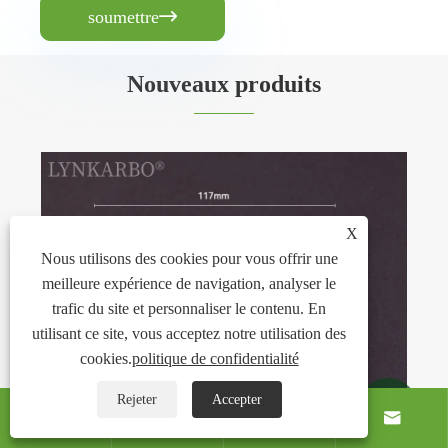
soumettre

Nouveaux produits
Couvercle sans paille en PLA de 93 mm
X
Voir plus >>
Nous utilisons des cookies pour vous offrir une
meilleure expérience de navigation, analyser le
trafic du site et personnaliser le contenu. En
utilisant ce site, vous acceptez notre utilisation des
cookies.
politique de confidentialité
Rejeter
Accepter





